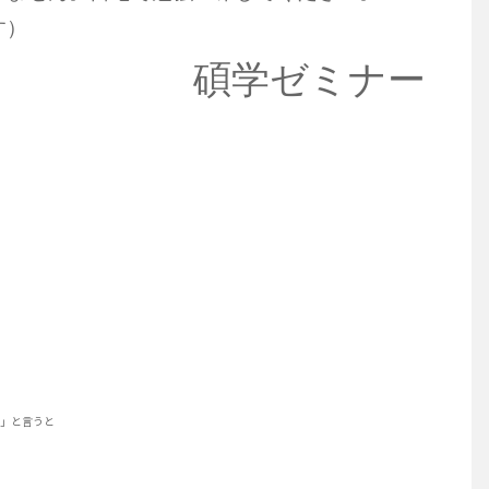
す）
碩学ゼミナー
」と言うと