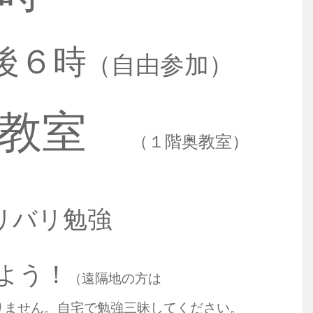
後６時
（自由参加）
習教室
（１階奥教室）
リバリ勉強
よう！
（遠隔地の方は
りません。自宅で勉強三昧してください。