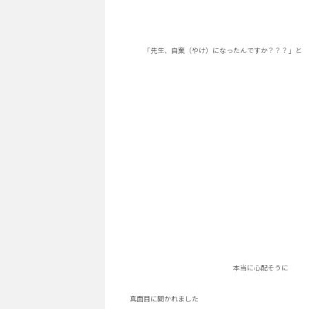
「先生、自棄（やけ）になったんですか？？？」と
本当に心配そうに
真面目に聞かれました