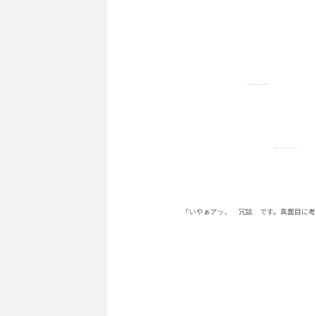
………
………
「いやぁアッ、 冗談 です。真面目に考えて