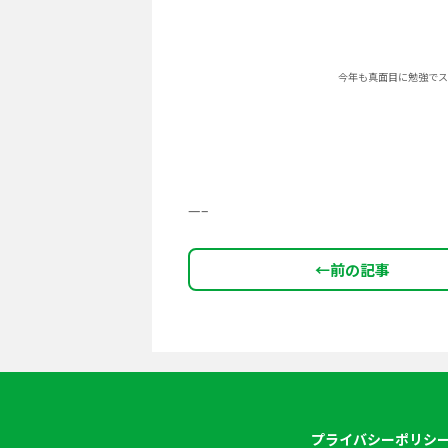
今年も真面目に勉強でスター
碩学ゼミナー
—–
←
前の記事
プライバシーポリシ