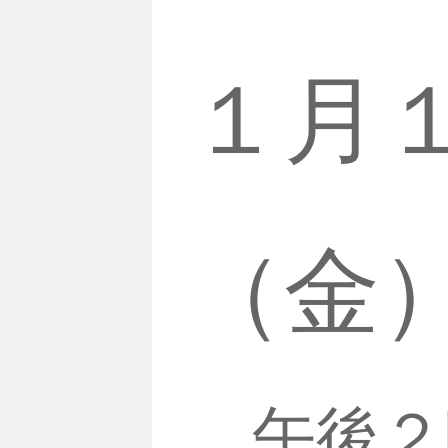
１月
（金
午後２