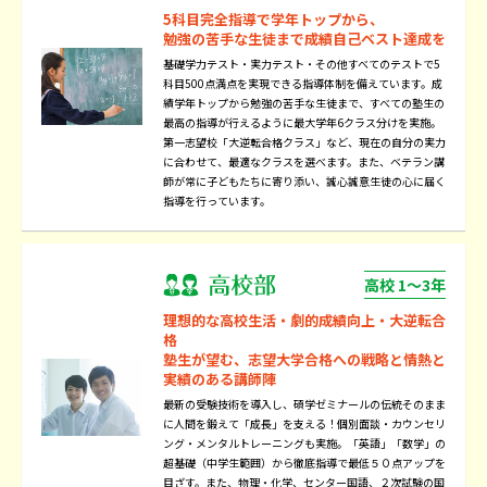
5科目完全指導で学年トップから、
勉強の苦手な生徒まで成績自己ベスト達成を
基礎学力テスト・実力テスト・その他すべてのテストで5
科目500点満点を実現できる指導体制を備えています。成
績学年トップから勉強の苦手な生徒まで、すべての塾生の
最高の指導が行えるように最大学年6クラス分けを実施。
第一志望校「大逆転合格クラス」など、現在の自分の実力
に合わせて、最適なクラスを選べます。また、ベテラン講
師が常に子どもたちに寄り添い、誠心誠意生徒の心に届く
指導を行っています。
高校 1～3年
理想的な高校生活・劇的成績向上・大逆転合
格
塾生が望む、志望大学合格への戦略と情熱と
実績のある講師陣
最新の受験技術を導入し、碩学ゼミナールの伝統そのまま
に人間を鍛えて「成長」を支える！個別面談・カウンセリ
ング・メンタルトレーニングも実施。「英語」「数学」の
超基礎（中学生範囲）から徹底指導で最低５０点アップを
目ざす。また、物理・化学、センター国語、２次試験の国