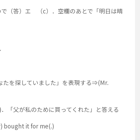
ので（答）エ （c）．空欄のあとで「明日は晴
イ
なたを探していました」を表現する⇒(Mr.
 (you.) (b)．「父が私のために買ってくれた」と答える
ught it for me(.)