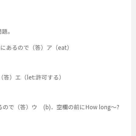
問題。
. と前にあるので（答）ア（eat）
（答）エ（let:許可する）
ので（答）ウ (b)．空欄の前にHow long～?