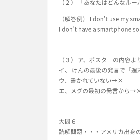
（２） 「あなたはどんなルー
（解答例） I don’t use my smar
I don’t have a smartphone so 
（３） ア、ポスターの内容よ
イ、 けんの最後の発言で「週
ウ、書かれていない→×
エ、メグの最初の発言から→
大問６
読解問題・・・アメリカ出身