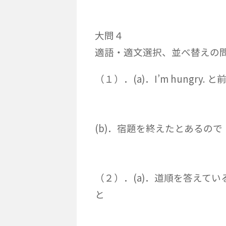
大問４
適語・適文選択、並べ替えの
（１）．(a)．I’m hungry
(b)．宿題を終えたとあるので
（２）．(a)．道順を答えている
と