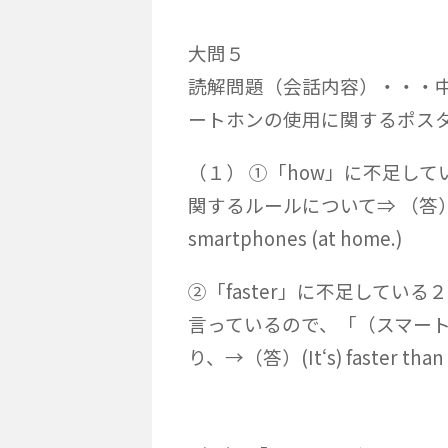
大問５
読解問題（会話内容）・・・
ート
ホンの使用に関するポス
（１） ①「how」に不足し
関するルールについて⇒ （答）(～make
smartphones (at home.)
②「faster」に不足してい
言っているので、「（スマー
り、→（答）(It‘s) faster than r