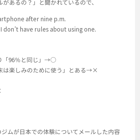
ルがあるの？」と聞かれているので、
tphone after nine p.m.
I don’t have rules about using one.
り「96％と同じ」→○
末は楽しみのために使う」とある→×
×
のジムが日本での体験についてメールした内容