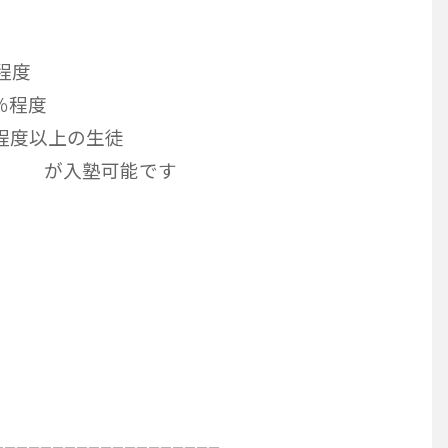
】
程度
％程度
％程度以上の生徒
能です
___________________