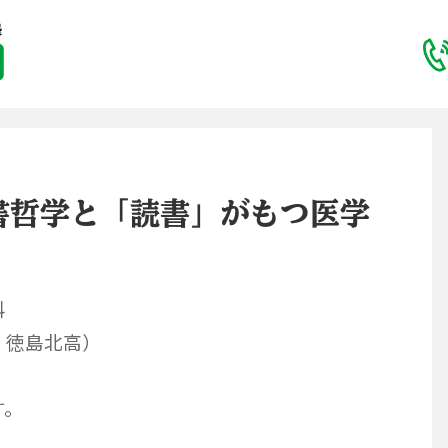
書哲学と「読書」がもつ医学
科
・徳島北高）
す。