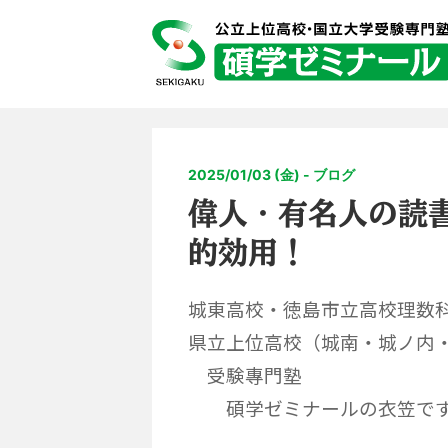
2025/01/03 (金) - ブログ
偉人・有名人の読
的効用！
城東高校・徳島市立高校理数
県立上位高校（城南・城ノ内
受験專門塾
碩学ゼミナールの衣笠で