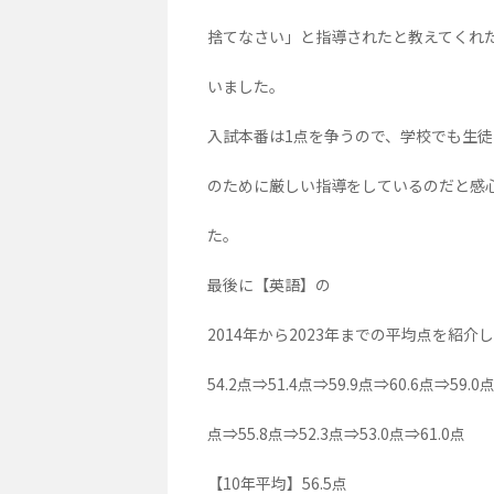
捨てなさい」と指導されたと教えてくれ
いました。
入試本番は1点を争うので、学校でも生
のために厳しい指導をしているのだと感
た。
最後に【英語】の
2014年から2023年までの平均点を紹介
54.2点⇒51.4点⇒59.9点⇒60.6点⇒59.0点
点⇒55.8点⇒52.3点⇒53.0点⇒61.0点
【10年平均】56.5点