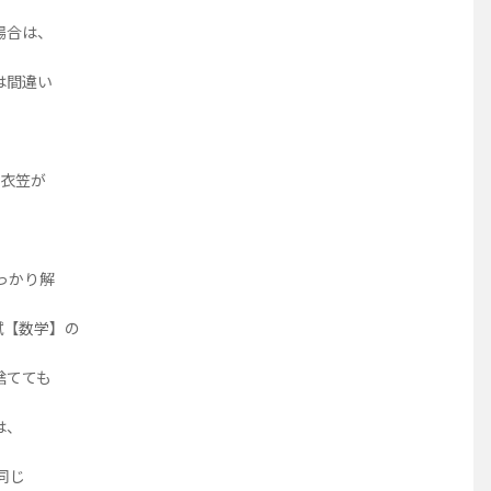
場合は、
は間違い
と衣笠が
っかり解
試【数学】の
捨てても
は、
同じ