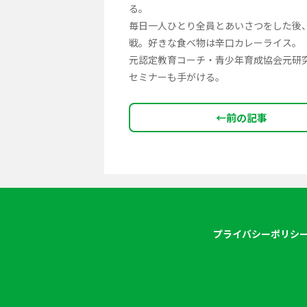
る。
毎日一人ひとり全員とあいさつをした後
戦。好きな食べ物は辛口カレーライス。
元認定教育コーチ・青少年育成協会元研
セミナーも手がける。
←
前の記事
プライバシーポリシ