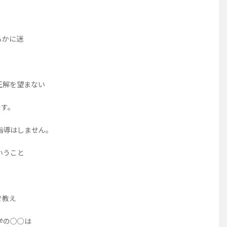
るかに迷
正解を望まない
です。
指導はしません。
いうこと
で教え
学の○○は