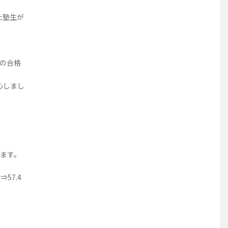
た塾生が
徒の合格
心しまし
します。
⇒57.4