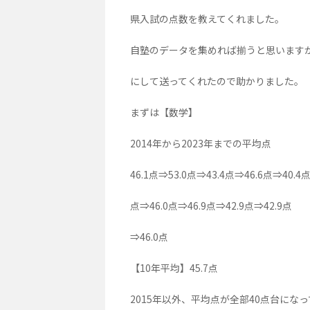
県入試の点数を教えてくれました。
自塾のデータを集めれば揃うと思います
にして送ってくれたので助かりました。
まずは【数学】
2014年から2023年までの平均点
46.1点⇒53.0点⇒43.4点⇒46.6点⇒40.4点
点⇒46.0点⇒46.9点⇒42.9点⇒42.9点
⇒46.0点
【10年平均】45.7点
2015年以外、平均点が全部40点台にな