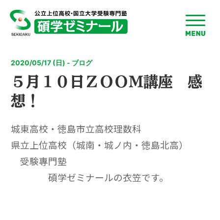
toggle
menu
2020/05/17 (日) - ブログ
５月１０日ＺＯＯＭ講座 感
想！
城東高校・徳島市立高校理数科
県立上位高校（城南・城ノ内・徳島北高）
受験專門塾
碩学ゼミナールの衣笠です。