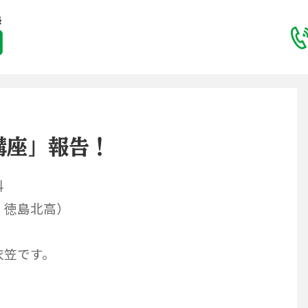
講座」報告！
科
・徳島北高）
笠です。