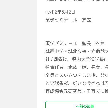
令和2年5月2日
碩学ゼミナール 衣笠
碩学ゼミナール 塾長 衣笠
城西中学・城北高校・立命館大
社 / 帰省後、県内大手進学
括責任者。家族（嫁、長女、
全員とあいさつをした後、父
と野球観戦。好きな食べ物は
育成協会元研究員・子育てに
←
前の記事