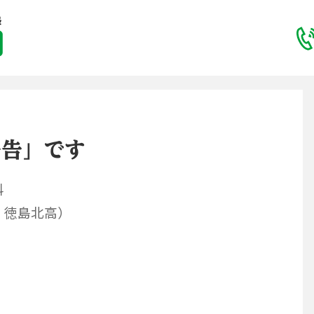
予告」です
科
・徳島北高）