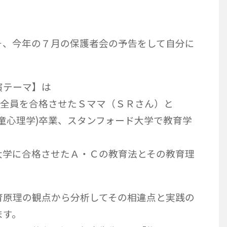
そ、今年の７月の保護者会の予告をして自分に
。
演テーマ】は
供全員を合格させたＳママ（ＳＲさん）と
童心理学)卒業、スタンフォード大学で教育学
大学に合格させたＡ・Ｃの教育法とその教育理
育原理の観点から分析してその相違点と実践の
ます。