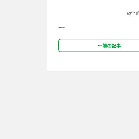
碩学ゼミナール
—–
←
前の記事