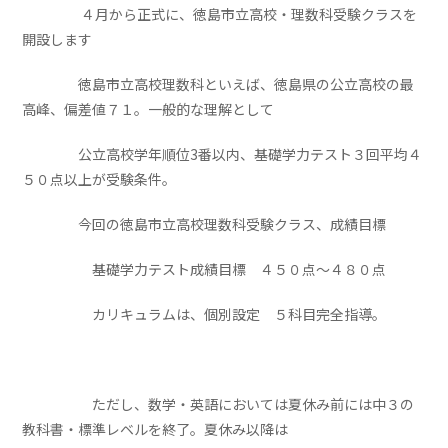
４月から正式に、徳島市立高校・理数科受験クラスを
開設します
徳島市立高校理数科といえば、徳島県の公立高校の最
高峰、偏差値７１。一般的な理解として
公立高校学年順位3番以内、基礎学力テスト３回平均４
５０点以上が受験条件。
今回の徳島市立高校理数科受験クラス、成績目標
基礎学力テスト成績目標 ４５０点～４８０点
カリキュラムは、個別設定 ５科目完全指導。
ただし、数学・英語においては夏休み前には中３の
教科書・標準レベルを終了。夏休み以降は