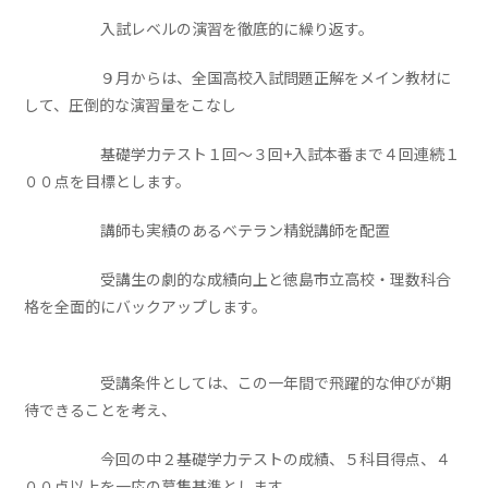
入試レベルの演習を徹底的に繰り返す。
９月からは、全国高校入試問題正解をメイン教材に
して、圧倒的な演習量をこなし
基礎学力テスト１回～３回+入試本番まで４回連続１
００点を目標とします。
講師も実績のあるベテラン精鋭講師を配置
受講生の劇的な成績向上と徳島市立高校・理数科合
格を全面的にバックアップします。
受講条件としては、この一年間で飛躍的な伸びが期
待できることを考え、
今回の中２基礎学力テストの成績、５科目得点、４
００点以上を一応の募集基準とします。