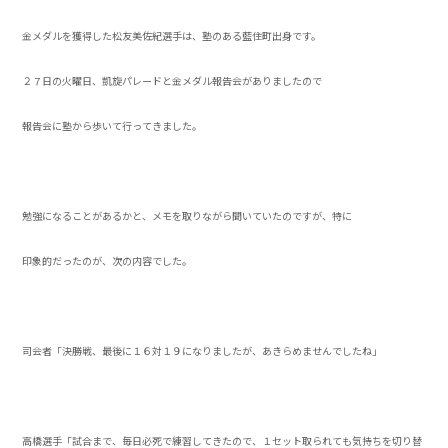
金メダルを獲得した松友美佐紀選手は、塾のある藍住町出身です。
２７日の火曜日、凱旋パレードと金メダル報告会がありましたので
報告会に塾から歩いて行ってきました。
勉強になることがあるかと、メモを取りながら聞いていたのですが、特に
印象的だったのが、次の内容でした。
司会者「決勝戦、最後に１６対１９になりましたが、あきらめませんでしたね」
高橋選手「試合まで、毎日必死で練習してきたので、１セット取られても気持ちを切り替