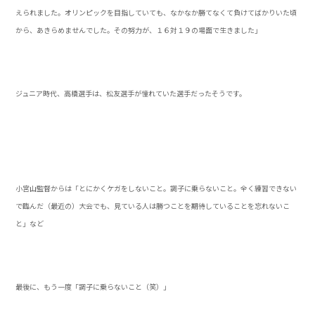
えられました。オリンピックを目指していても、なかなか勝てなくて負けてばかりいた頃
から、あきらめませんでした。その努力が、１６対１９の場面で生きました」
ジュニア時代、高橋選手は、松友選手が憧れていた選手だったそうです。
小宮山監督からは「とにかくケガをしないこと。調子に乗らないこと。全く練習できない
で臨んだ（最近の）大会でも、見ている人は勝つことを期待していることを忘れないこ
と」など
最後に、もう一度「調子に乗らないこと（笑）」