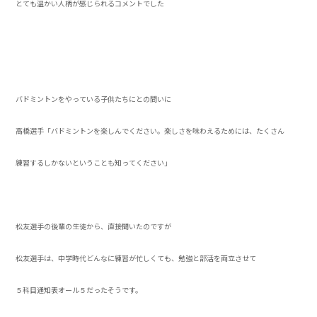
とても温かい人柄が感じられるコメントでした
バドミントンをやっている子供たちにとの問いに
高橋選手「バドミントンを楽しんでください。楽しさを味わえるためには、たくさん
練習するしかないということも知ってください」
松友選手の後輩の生徒から、直接聞いたのですが
松友選手は、中学時代どんなに練習が忙しくても、勉強と部活を両立させて
５科目通知表オール５だったそうです。