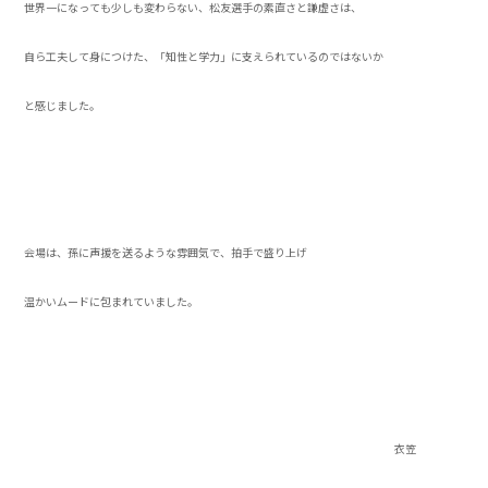
世界一になっても少しも変わらない、松友選手の素直さと謙虚さは、
自ら工夫して身につけた、「知性と学力」に支えられているのではないか
と感じました。
会場は、孫に声援を送るような雰囲気で、拍手で盛り上げ
温かいムードに包まれていました。
衣笠