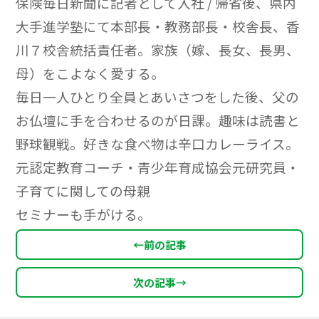
保険毎日新聞に記者として入社 / 帰省後、県内
大手進学塾にて本部長・教務部長・校舎長、香
川７校舎統括責任者。家族（嫁、長女、長男、
母）をこよなく愛する。
毎日一人ひとり全員とあいさつをした後、父の
お仏壇に手を合わせるのが日課。趣味は読書と
野球観戦。好きな食べ物は辛口カレーライス。
元認定教育コーチ・青少年育成協会元研究員・
子育てに関しての母親
セミナーも手がける。
←
前の記事
次の記事
→