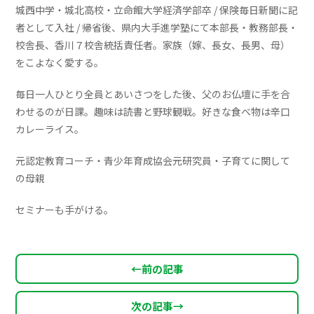
城西中学・城北高校・立命館大学経済学部卒 / 保険毎日新聞に記
者として入社 / 帰省後、県内大手進学塾にて本部長・教務部長・
校舎長、香川７校舎統括責任者。家族（嫁、長女、長男、母）
をこよなく愛する。
毎日一人ひとり全員とあいさつをした後、父のお仏壇に手を合
わせるのが日課。趣味は読書と野球観戦。好きな食べ物は辛口
カレーライス。
元認定教育コーチ・青少年育成協会元研究員・子育てに関して
の母親
セミナーも手がける。
←
前の記事
次の記事
→