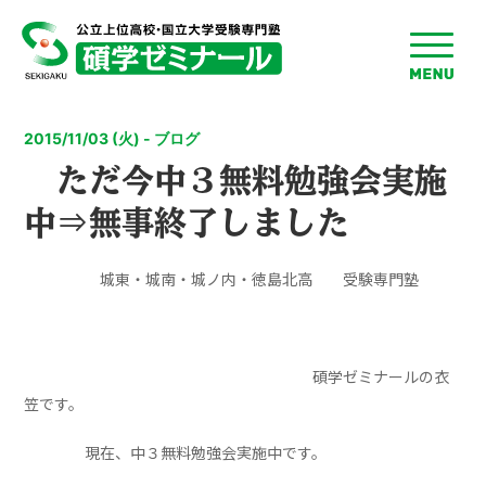
toggle
menu
2015/11/03 (火) - ブログ
ただ今中３無料勉強会実施
中⇒無事終了しました
城東・城南・城ノ内・徳島北高 受験専門塾
碩学ゼミナールの衣
笠です。
現在、中３無料勉強会実施中です。