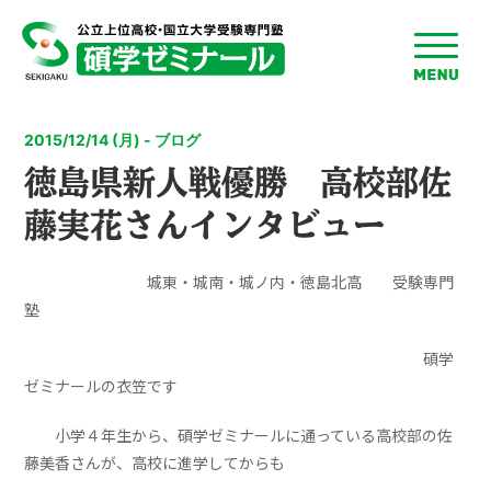
toggle
menu
2015/12/14 (月) - ブログ
徳島県新人戦優勝 高校部佐
藤実花さんインタビュー
城東・城南・城ノ内・徳島北高 受験専門
塾
碩学
ゼミナールの衣笠です
小学４年生から、碩学ゼミナールに通っている高校部の佐
藤美香さんが、高校に進学してからも