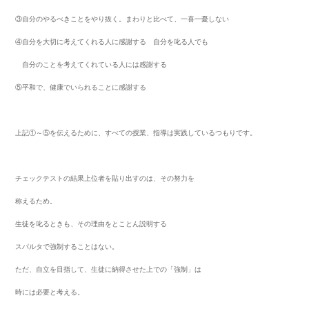
③自分のやるべきことをやり抜く。まわりと比べて、一喜一憂しない
④自分を大切に考えてくれる人に感謝する 自分を叱る人でも
自分のことを考えてくれている人には感謝する
⑤平和で、健康でいられることに感謝する
上記①～⑤を伝えるために、すべての授業、指導は実践しているつもりです。
チェックテストの結果上位者を貼り出すのは、その努力を
称えるため。
生徒を叱るときも、その理由をとことん説明する
スパルタで強制することはない。
ただ、自立を目指して、生徒に納得させた上での「強制」は
時には必要と考える。