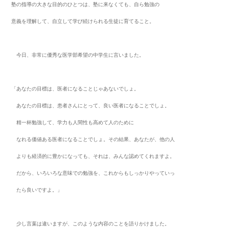
塾の指導の大きな目的のひとつは、塾に来なくても、自ら勉強の
意義を理解して、自立して学び続けられる生徒に育てること。
今日、非常に優秀な医学部希望の中学生に言いました。
「あなたの目標は、医者になることじゃあないでしょ。
あなたの目標は、患者さんにとって、良い医者になることでしょ。
精一杯勉強して、学力も人間性も高めて人のために
なれる価値ある医者になることでしょ。その結果、あなたが、他の人
よりも
経済的に豊かになっても、それは、みんな認めてくれますよ。
だから、い
ろいろな意味での勉強を、これからもしっかりやっていっ
たら良いですよ。」
少し言葉は違いますが、このような内容のことを語りかけました。