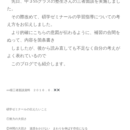
先日、中３SSクラスの塾生さんの三者面談を実施しまし
た。
その際改めて、碩学ゼミナールの学習指導についての考
え方をお伝えしました。
より的確にこちらの意図が伝わるように、補習の合間を
ぬって、内容を箇条書き
しましたが、後から読み直しても不足なく自分の考えが
よく表れているので
このブログでも紹介します。
○○様三者面談資料 ２０１６．６．
碩学ゼミナールの伝えたいこと
①努力の大切さ
②仲間の大切さ 迷惑をかけない まわりを伸ばす存在になる