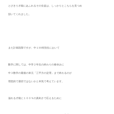
とびきり才能にあふれるその生徒は、しっかりとこちらを見つめ
頷いてくれました。
まだ計画段階ですが、中１SS特別生において
数学に関しては、中学２年生の終わりの春休みに
中３数学の最後の単元
「三平方の定理」まで終わるのが
理想的で適切ではないかと本気で考えています。
溢れる才能に１００％の真剣さで応えるために