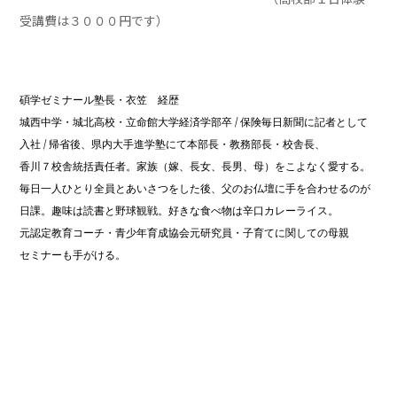
受講費は３０００円です）
碩学ゼミナール塾長・衣笠 経歴
城西中学・城北高校・立命館大学経済学部卒
/
保険毎日新聞に記者として
入社
/
帰省後、県内大手進学塾にて本部長・教務部長・校舎長、
香川７校舎統括責任者。家族（嫁、長女、長男、母）をこよなく愛する。
毎日一人ひとり全員とあいさつをした後、父のお仏壇に手を合わせるのが
日課。趣味は読書と野球観戦。好きな食べ物は辛口カレーライス。
元認定教育コーチ・青少年育成協会元研究員・子育てに関しての母親
セミナーも手がける。