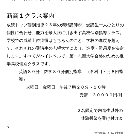
新高１クラス案内
成績トップ個別指導２５年の鴻野講師が、受講生一人ひとりの
個性に合わせ、能力を最大限に引き出す高校個別指導クラス。
学校での成績上位獲得はもちろんのこと、学校の進度を越え
て、それぞれの受講生の志望大学により、進度・難易度を決定
します。すべてがハイレベルで、第一志望大学合格のための進
学高校個別クラスです。
英語８０分、数学８０分個別指導 （各科目・月８回指
導）
火曜日・金曜日 午後７時２０分～１０時
受講 ３００００円
/
月
２名限定で内進生以外の
体験授業を受け付けま
す
（高校部１日体験