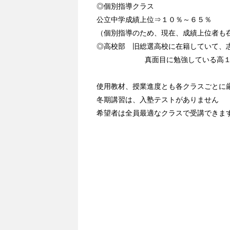
◎個別指導クラス
公立中学成績上位⇒１０％～６５％
（個別指導のため、現在、成績上位者も
◎高校部 旧総選高校に在籍していて、
真面目に勉強している高
使用教材、授業進度とも各クラスごとに
冬期講習は、入塾テストがありません
希望者は全員最適なクラスで受講できま