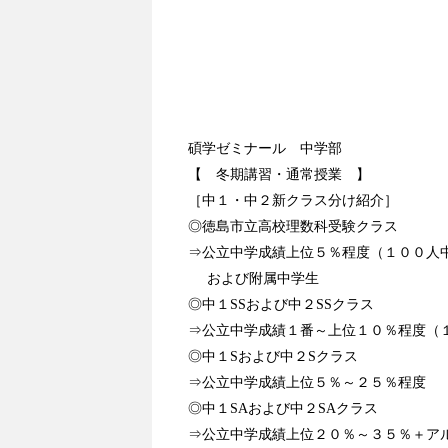
碩学ゼミナール 中学部
【 冬期講習・通常授業 】
［中１・中２新クラス分け紹介］
◎徳島市立高校理数科受験クラス
⇒公立中学成績上位５％程度（１００人
および附属中学生
◎中１
SS
および中２
SS
クラス
⇒公立中学成績１番～上位１０％程度（
◎中１
S
および中２
S
クラス
⇒公立中学成績上位５％～２５％程度
◎中１
SA
および中２
SA
クラス
⇒公立中学成績上位２０％～３５％＋ア