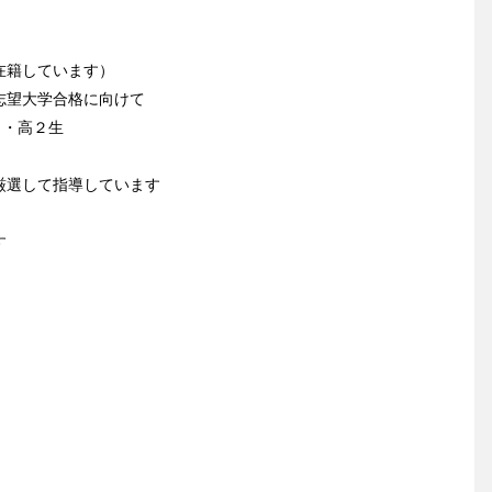
在籍しています）
志望大学合格に向けて
１・高２生
厳選して指導しています
す