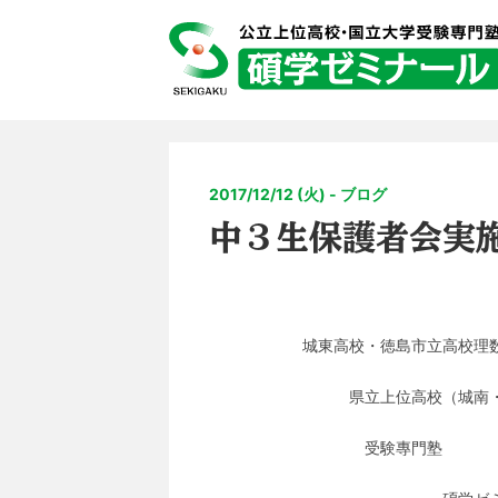
2017/12/12 (火) - ブログ
中３生保護者会実
城東高校・徳島市立高校理
県立上位高校（城南・城ノ
受験專門塾