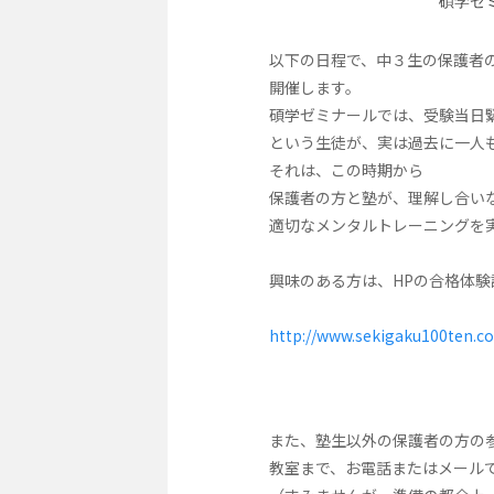
碩学ゼミナールの
以下の日程で、中３生の保護者の
開催します。
碩学ゼミナールでは、受験当日緊張
という生徒が、実は過去に一人も
それは、この時期から
保護者の方と塾が、理解し合いなが
適切なメンタルトレーニングを実施
興味のある方は、HPの合格体験記
http://www.sekigaku100ten.c
また、塾生以外の保護者の方の参
教室まで、お電話またはメールで