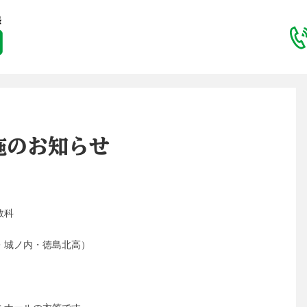
施のお知らせ
数科
内・徳島北高）