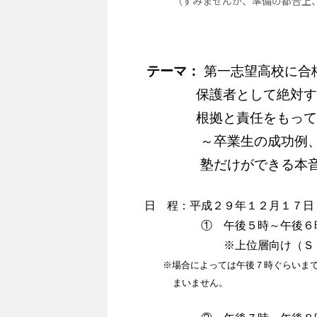
（すみませんが、準備の都合上、必
テーマ：
第一志望高校に合
保護者として絶対
根拠と責任をもっ
～卒業生の成功例、失
塾だけができる本音の
日 程：平成２９年１２月１７日
① 午後５時～午後
※上位層向け（Ｓ
※場合によっては午後７時ぐらいま
まいません。