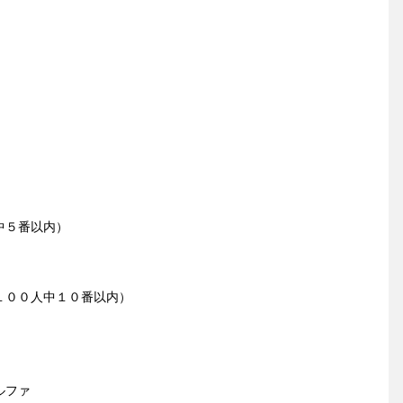
中５番以内）
１００人中１０番以内）
ルファ