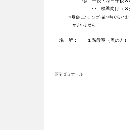
② 午後７時～午後８時
※ 標準向け（Ｓクラ
※場合によっては午後９時ぐらいま
かまいません。
場 所： １階教室（奥の方）
碩学ゼミナール