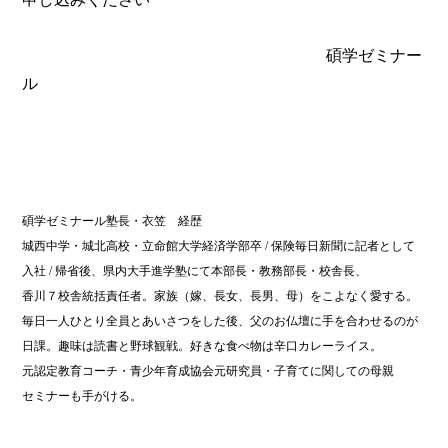
碩学ゼミナー
ル
碩学ゼミナール塾長・衣笠 経歴
城西中学・城北高校・立命館大学経済学部卒
/
保険毎日新聞に記者として
入社
/
帰省後、県内大手進学塾にて本部長・教務部長・校舎長、
香川７校舎統括責任者。家族（嫁、長女、長男、母）をこよなく愛する。
毎日一人ひとり全員とあいさつをした後、父のお仏壇に手を合わせるのが
日課。趣味は読書と野球観戦。好きな食べ物は辛口カレーライス。
元認定教育コーチ・青少年育成協会元研究員・子育てに関しての母親
セミナーも手がける。