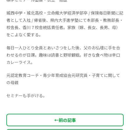
城西中学・城北高校・立命館大学経済学部卒 / 保険毎日新聞に記
者として入社 / 帰省後、県内大手進学塾にて本部長・教務部長・
校舎長、香川７校舎統括責任者。家族（嫁、長女、長男、母）
をこよなく愛する。
毎日一人ひとり全員とあいさつをした後、父のお仏壇に手を合
わせるのが日課。趣味は読書と野球観戦。好きな食べ物は辛口
カレーライス。
元認定教育コーチ・青少年育成協会元研究員・子育てに関して
の母親
セミナーも手がける。
←
前の記事