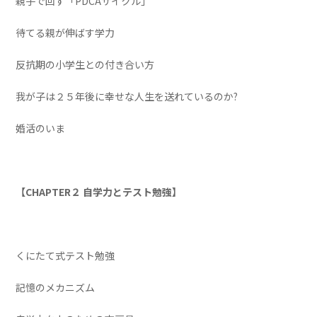
親子で回す「PDCAサイクル」
待てる親が伸ばす学力
反抗期の小学生との付き合い方
我が子は２５年後に幸せな人生を送れているのか?
婚活のいま
【CHAPTER２ 自学力とテスト勉強】
くにたて式テスト勉強
記憶のメカニズム