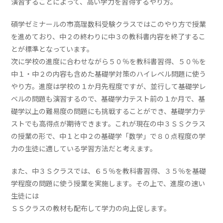
演習することによって、高い学力を習得するやり方。
碩学ゼミナールの市高理数科受験クラスではこのやり方で授業
を進めており、中２の終わりに中３の教科書内容を終了するこ
とが標準となっています。
次に学校の進度に合わせながら５０％を教科書習得、５０％を
中１・中２の内容も含めた基礎学対策のハイレベル問題に使う
やり方。進度は学校の１か月先程度ですが、並行して基礎学レ
ベルの問題も演習するので、基礎学力テスト前の１か月で、基
礎学以上の難易度の問題にも挑戦することができ、基礎学力テ
ストでも高得点が期待できます。これが現在の中３ＳＳクラス
の授業の形で、中１と中２の基礎学「数学」で８０点程度の学
力の生徒に適している学習方法だと考えます。
また、中３Ｓクラスでは、６５％を教科書習得、３５％を基礎
学程度の問題に使う授業を実施します。その上で、進度の速い
生徒には
ＳＳクラスの教材も配布して学力の向上促します。