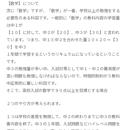
【数学】について
次に「数学」ですが、「数学」が一番、学校以上の勉強をする
必要性のある科目です。一般的に「数学」の教科内容の学習量
は中１が
【１０】に対して、中２が【２０】、中３が【３０】と言われ
ています。つまり、中１と中２を合わせた量１０∔２０＝【３
０】を中３
１年間で学習するというカリキュラムになっているということ
です。
中３の勉強量が多い中、入試対策として中１・中２の難易度が
高い問題も勉強しなければならないので、時間的制約が５教科
中圧倒的に厳しい科目です。
そこで、高校入試の数学で９０点以上を目標とする場合
２つのやり方が考えられます。
１つは学校の進度を無視して、中２の終わりまでに中３の教科
書内容を終了。中３の１年間、入試問題などハイレベル問題を