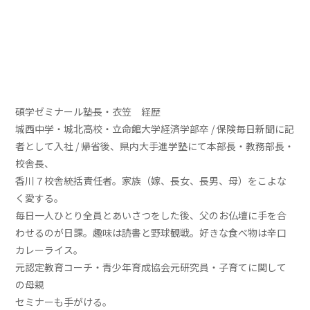
碩学ゼミナール塾長・衣笠 経歴
城西中学・城北高校・立命館大学経済学部卒 / 保険毎日新聞に記
者として入社 / 帰省後、県内大手進学塾にて本部長・教務部長・
校舎長、
香川７校舎統括責任者。家族（嫁、長女、長男、母）をこよな
く愛する。
毎日一人ひとり全員とあいさつをした後、父のお仏壇に手を合
わせるのが日課。趣味は読書と野球観戦。好きな食べ物は辛口
カレーライス。
元認定教育コーチ・青少年育成協会元研究員・子育てに関して
の母親
セミナーも手がける。