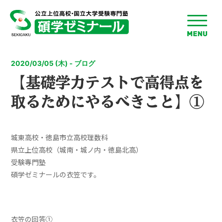
toggle
menu
2020/03/05 (木) - ブログ
【基礎学力テストで高得点を
取るためにやるべきこと】①
城東高校・徳島市立高校理数科
県立上位高校（城南・城ノ内・徳島北高）
受験專門塾
碩学ゼミナールの衣笠です。
衣笠の回答①